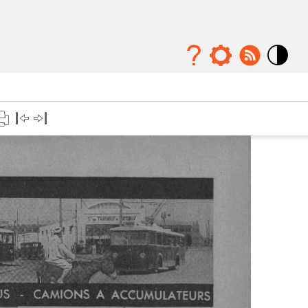
Mode
contraste
élévé