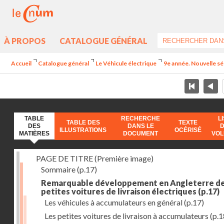
À PROPOS
CATALOGUE GÉNÉRAL
Accueil
Catalogue général
Le Véhicule électrique
9e année. Nouvelle sér
TABLE
RECHERCHE
L
TABLE DES
TEXTE
DES
DANS LE
ILLUSTRATIONS
OCÉRISÉ
MATIÈRES
DOCUMENT
VO
PAGE DE TITRE (Première image)
Sommaire
(p.17)
Remarquable développement en Angleterre d
petites voitures de livraison électriques
(p.17)
Les véhicules à accumulateurs en général
(p.17)
Les petites voitures de livraison à accumulateurs
(p.1