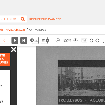
RECHERCHE AVANCÉE
ie - N°26, Juin 1935
n.n. - vue 2/32
100%
ISTE
DES
LUMES
es
8)