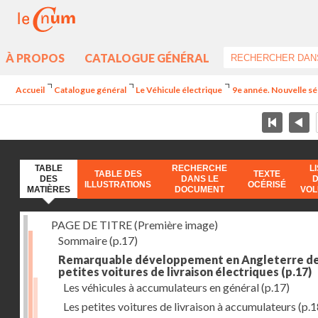
À PROPOS
CATALOGUE GÉNÉRAL
Accueil
Catalogue général
Le Véhicule électrique
9e année. Nouvelle sér
TABLE
RECHERCHE
L
TABLE DES
TEXTE
DES
DANS LE
ILLUSTRATIONS
OCÉRISÉ
MATIÈRES
DOCUMENT
VO
PAGE DE TITRE (Première image)
Sommaire
(p.17)
Remarquable développement en Angleterre d
petites voitures de livraison électriques
(p.17)
Les véhicules à accumulateurs en général
(p.17)
Les petites voitures de livraison à accumulateurs
(p.1