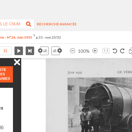
RECHERCHE AVANCÉE
ie - N°26, Juin 1935
p.31 - vue 23/32
100%
ISTE
DES
LUMES
es
8)