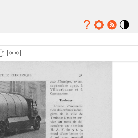
Mode
contraste
élévé