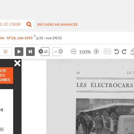
RECHERCHE AVANCÉE
ie - N°26, Juin 1935
p.32 - vue 24/32
100%
ISTE
DES
LUMES
es
8)