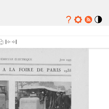
Mode
contraste
élévé