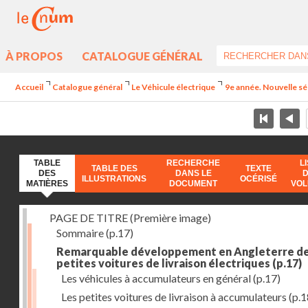
À PROPOS
CATALOGUE GÉNÉRAL
Accueil
Catalogue général
Le Véhicule électrique
9e année. Nouvelle sér
TABLE
RECHERCHE
L
TABLE DES
TEXTE
DES
DANS LE
ILLUSTRATIONS
OCÉRISÉ
MATIÈRES
DOCUMENT
VO
PAGE DE TITRE (Première image)
Sommaire
(p.17)
Remarquable développement en Angleterre d
petites voitures de livraison électriques
(p.17)
Les véhicules à accumulateurs en général
(p.17)
Les petites voitures de livraison à accumulateurs
(p.1