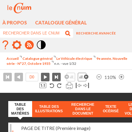
À PROPOS
CATALOGUE GÉNÉRAL
RECHERCHE AVANCÉE
Mode
contraste
Accueil
Catalogue général
Le Véhicule électrique
9e année. Nouvelle
élévé
série - N°27, Octobre 1935
n.n. - vue 1/32
110%
TABLE
RECHERCHE
L
TABLE DES
TEXTE
DES
DANS LE
ILLUSTRATIONS
OCÉRISÉ
MATIÈRES
DOCUMENT
VO
PAGE DE TITRE (Première image)