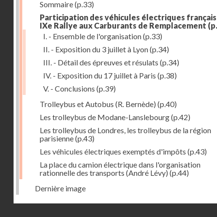
Sommaire
(p.33)
Participation des véhicules électriques français
IXe Rallye aux Carburants de Remplacement
(p
I. - Ensemble de l'organisation
(p.33)
II. - Exposition du 3 juillet à Lyon
(p.34)
III. - Détail des épreuves et résulats
(p.34)
IV. - Exposition du 17 juillet à Paris
(p.38)
V. - Conclusions
(p.39)
Trolleybus et Autobus (R. Bernède)
(p.40)
Les trolleybus de Modane-Lanslebourg
(p.42)
Les trolleybus de Londres, les trolleybus de la région
parisienne
(p.43)
Les véhicules électriques exemptés d'impôts
(p.43)
La place du camion électrique dans l'organisation
rationnelle des transports (André Lévy)
(p.44)
Dernière image
Droits réservés - CNAM