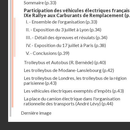
Sommaire
(p.33)
Participation des véhicules électriques français
IXe Rallye aux Carburants de Remplacement
(p
I. - Ensemble de l'organisation
(p.33)
II. - Exposition du 3 juillet à Lyon
(p.34)
III. - Détail des épreuves et résulats
(p.34)
IV. - Exposition du 17 juillet à Paris
(p.38)
V. - Conclusions
(p.39)
Trolleybus et Autobus (R. Bernède)
(p.40)
Les trolleybus de Modane-Lanslebourg
(p.42)
Les trolleybus de Londres, les trolleybus de la région
parisienne
(p.43)
Les véhicules électriques exemptés d'impôts
(p.43)
La place du camion électrique dans l'organisation
rationnelle des transports (André Lévy)
(p.44)
Dernière image
Droits réservés - CNAM