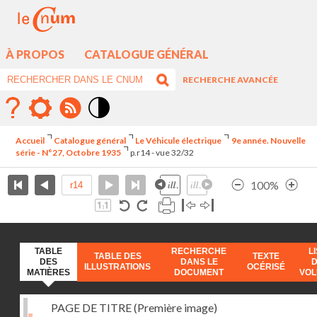
À PROPOS
CATALOGUE GÉNÉRAL
RECHERCHE AVANCÉE
Mode
contraste
Accueil
Catalogue général
Le Véhicule électrique
9e année. Nouvelle
élévé
série - N°27, Octobre 1935
p.r14 - vue 32/32
100%
TABLE
RECHERCHE
L
TABLE DES
TEXTE
DES
DANS LE
ILLUSTRATIONS
OCÉRISÉ
MATIÈRES
DOCUMENT
VO
PAGE DE TITRE (Première image)