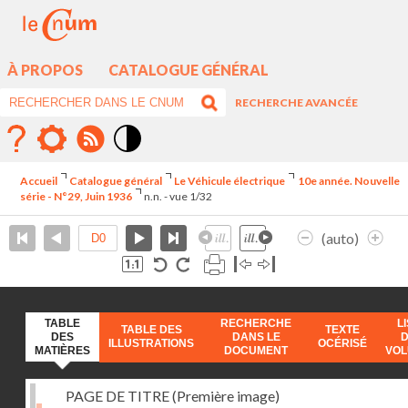
À PROPOS
CATALOGUE GÉNÉRAL
RECHERCHE AVANCÉE
Mode
contraste
Accueil
Catalogue général
Le Véhicule électrique
10e année. Nouvelle
élévé
série - N°29, Juin 1936
n.n. - vue 1/32
(auto)
TABLE
RECHERCHE
L
TABLE DES
TEXTE
DES
DANS LE
ILLUSTRATIONS
OCÉRISÉ
MATIÈRES
DOCUMENT
VO
PAGE DE TITRE (Première image)