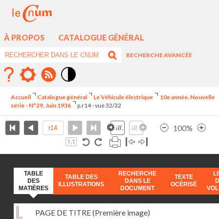
À PROPOS
CATALOGUE GÉNÉRAL
RECHERCHE AVANCÉE
Mode
contraste
Accueil
Catalogue général
Le Véhicule électrique
10e année. Nouvelle
élévé
série - N°29, Juin 1936
p.r14 - vue 32/32
100%
TABLE
RECHERCHE
L
TABLE DES
TEXTE
DES
DANS LE
ILLUSTRATIONS
OCÉRISÉ
MATIÈRES
DOCUMENT
VO
PAGE DE TITRE (Première image)