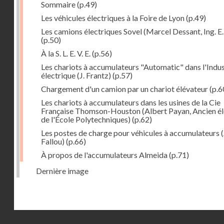
Sommaire
(p.49)
Les véhicules électriques à la Foire de Lyon
(p.49)
Les camions électriques Sovel (Marcel Dessant, Ing. E. 
(p.50)
À la S. L. E. V. E.
(p.56)
Les chariots à accumulateurs "Automatic" dans l'Indus
électrique (J. Frantz)
(p.57)
Chargement d'un camion par un chariot élévateur
(p.6
Les chariots à accumulateurs dans les usines de la Cie
Française Thomson-Houston (Albert Payan, Ancien é
de l'École Polytechniques)
(p.62)
Les postes de charge pour véhicules à accumulateurs (
Fallou)
(p.66)
À propos de l'accumulateurs Almeida
(p.71)
Dernière image
Droits réservés - CNAM