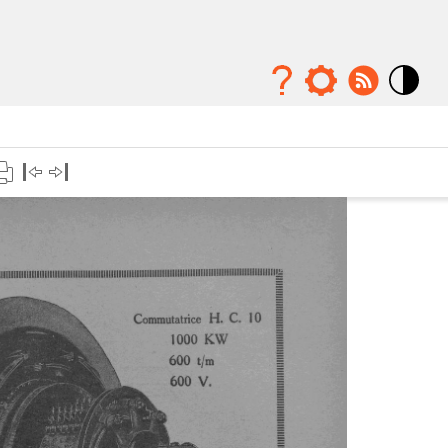
Mode
contraste
élévé