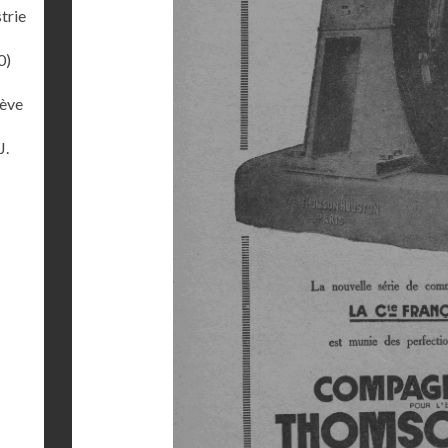
trie
0)
lève
J.