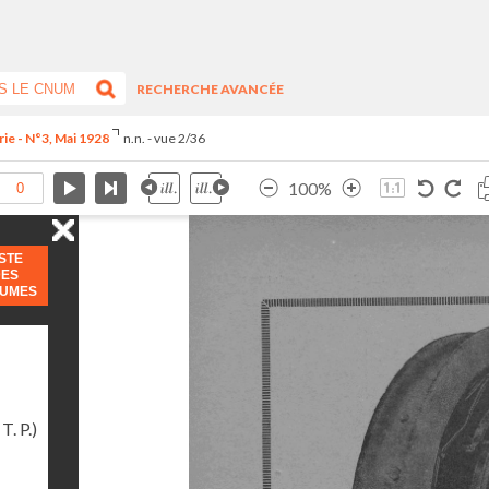
RECHERCHE AVANCÉE
rie - N°3, Mai 1928
n.n. - vue 2/36
100%
ISTE
DES
LUMES
T. P.)