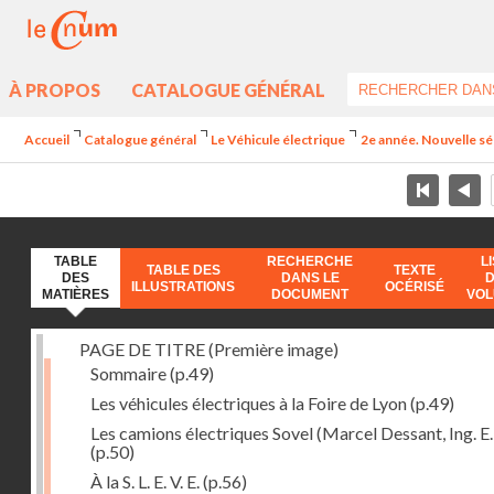
À PROPOS
CATALOGUE GÉNÉRAL
Accueil
Catalogue général
Le Véhicule électrique
2e année. Nouvelle sé
TABLE
RECHERCHE
L
TABLE DES
TEXTE
DES
DANS LE
ILLUSTRATIONS
OCÉRISÉ
MATIÈRES
DOCUMENT
VO
PAGE DE TITRE (Première image)
Sommaire
(p.49)
Les véhicules électriques à la Foire de Lyon
(p.49)
Les camions électriques Sovel (Marcel Dessant, Ing. E. 
(p.50)
À la S. L. E. V. E.
(p.56)