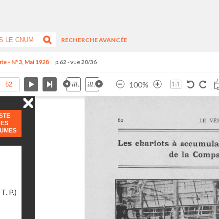
RECHERCHE AVANCÉE
rie - N°3, Mai 1928
p.62 - vue 20/36
100%
ISTE
DES
LUMES
T. P.)