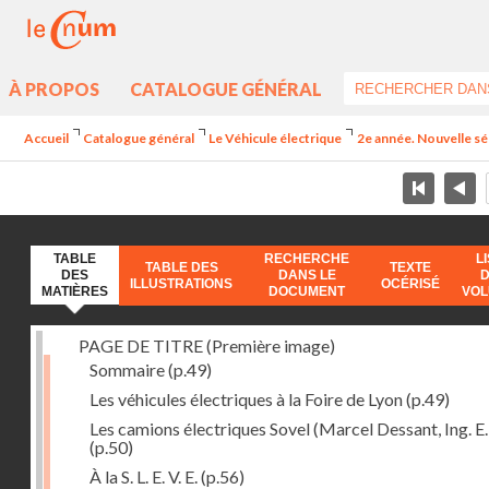
À PROPOS
CATALOGUE GÉNÉRAL
Accueil
Catalogue général
Le Véhicule électrique
2e année. Nouvelle sé
TABLE
RECHERCHE
L
TABLE DES
TEXTE
DES
DANS LE
ILLUSTRATIONS
OCÉRISÉ
MATIÈRES
DOCUMENT
VO
PAGE DE TITRE (Première image)
Sommaire
(p.49)
Les véhicules électriques à la Foire de Lyon
(p.49)
Les camions électriques Sovel (Marcel Dessant, Ing. E. 
(p.50)
À la S. L. E. V. E.
(p.56)