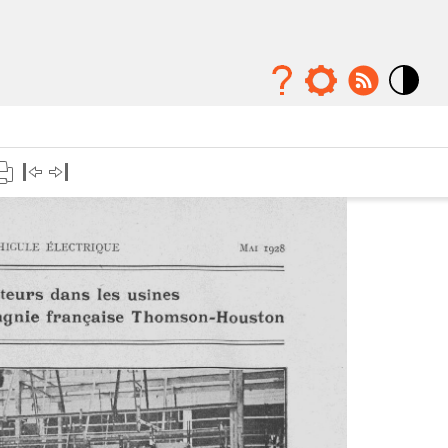
Mode
contraste
élévé