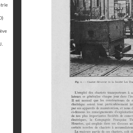
trie
0)
lève
J.