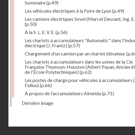
Sommaire
(p.49)
Les véhicules électriques à la Foire de Lyon
(p.49)
Les camions électriques Sovel (Marcel Dessant, Ing. E. 
(p.50)
À la S. L. E. V. E.
(p.56)
Les chariots à accumulateurs "Automatic" dans l'Indus
électrique (J. Frantz)
(p.57)
Chargement d'un camion par un chariot élévateur
(p.6
Les chariots à accumulateurs dans les usines de la Cie
Française Thomson-Houston (Albert Payan, Ancien é
de l'École Polytechniques)
(p.62)
Les postes de charge pour véhicules à accumulateurs (
Fallou)
(p.66)
À propos de l'accumulateurs Almeida
(p.71)
Dernière image
Droits réservés - CNAM