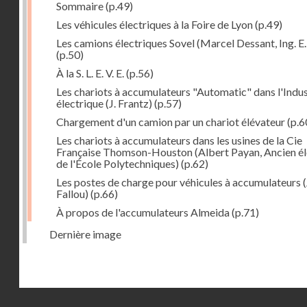
Sommaire
(p.49)
Les véhicules électriques à la Foire de Lyon
(p.49)
Les camions électriques Sovel (Marcel Dessant, Ing. E. 
(p.50)
À la S. L. E. V. E.
(p.56)
Les chariots à accumulateurs "Automatic" dans l'Indus
électrique (J. Frantz)
(p.57)
Chargement d'un camion par un chariot élévateur
(p.6
Les chariots à accumulateurs dans les usines de la Cie
Française Thomson-Houston (Albert Payan, Ancien é
de l'École Polytechniques)
(p.62)
Les postes de charge pour véhicules à accumulateurs (
Fallou)
(p.66)
À propos de l'accumulateurs Almeida
(p.71)
Dernière image
Droits réservés - CNAM