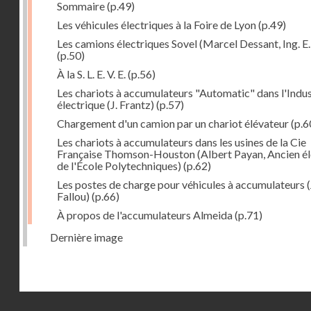
Sommaire
(p.49)
Les véhicules électriques à la Foire de Lyon
(p.49)
Les camions électriques Sovel (Marcel Dessant, Ing. E. 
(p.50)
À la S. L. E. V. E.
(p.56)
Les chariots à accumulateurs "Automatic" dans l'Indus
électrique (J. Frantz)
(p.57)
Chargement d'un camion par un chariot élévateur
(p.6
Les chariots à accumulateurs dans les usines de la Cie
Française Thomson-Houston (Albert Payan, Ancien é
de l'École Polytechniques)
(p.62)
Les postes de charge pour véhicules à accumulateurs (
Fallou)
(p.66)
À propos de l'accumulateurs Almeida
(p.71)
Dernière image
Droits réservés - CNAM