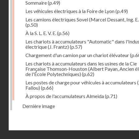
Sommaire
(p.49)
Les véhicules électriques à la Foire de Lyon
(p.49)
Les camions électriques Sovel (Marcel Dessant, Ing. E. 
(p.50)
À la S. L. E. V. E.
(p.56)
Les chariots à accumulateurs "Automatic" dans l'Indus
électrique (J. Frantz)
(p.57)
Chargement d'un camion par un chariot élévateur
(p.6
Les chariots à accumulateurs dans les usines de la Cie
Française Thomson-Houston (Albert Payan, Ancien é
de l'École Polytechniques)
(p.62)
Les postes de charge pour véhicules à accumulateurs (
Fallou)
(p.66)
À propos de l'accumulateurs Almeida
(p.71)
Dernière image
Droits réservés - CNAM