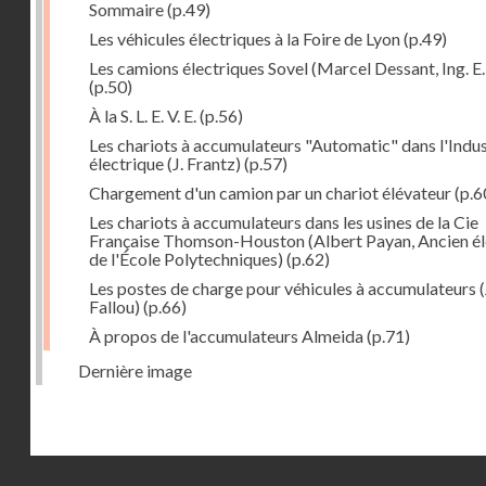
Sommaire
(p.49)
Les véhicules électriques à la Foire de Lyon
(p.49)
Les camions électriques Sovel (Marcel Dessant, Ing. E. 
(p.50)
À la S. L. E. V. E.
(p.56)
Les chariots à accumulateurs "Automatic" dans l'Indus
électrique (J. Frantz)
(p.57)
Chargement d'un camion par un chariot élévateur
(p.6
Les chariots à accumulateurs dans les usines de la Cie
Française Thomson-Houston (Albert Payan, Ancien é
de l'École Polytechniques)
(p.62)
Les postes de charge pour véhicules à accumulateurs (
Fallou)
(p.66)
À propos de l'accumulateurs Almeida
(p.71)
Dernière image
Droits réservés - CNAM