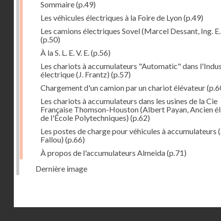
Sommaire
(p.49)
Les véhicules électriques à la Foire de Lyon
(p.49)
Les camions électriques Sovel (Marcel Dessant, Ing. E. 
(p.50)
À la S. L. E. V. E.
(p.56)
Les chariots à accumulateurs "Automatic" dans l'Indus
électrique (J. Frantz)
(p.57)
Chargement d'un camion par un chariot élévateur
(p.6
Les chariots à accumulateurs dans les usines de la Cie
Française Thomson-Houston (Albert Payan, Ancien é
de l'École Polytechniques)
(p.62)
Les postes de charge pour véhicules à accumulateurs (
Fallou)
(p.66)
À propos de l'accumulateurs Almeida
(p.71)
Dernière image
Droits réservés - CNAM