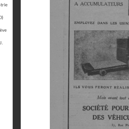
trie
0)
lève
J.