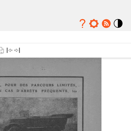
Mode
contraste
élévé