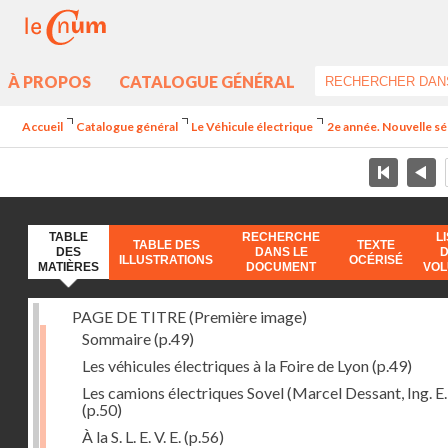
À PROPOS
CATALOGUE GÉNÉRAL
Accueil
Catalogue général
Le Véhicule électrique
2e année. Nouvelle sé
TABLE
RECHERCHE
L
TABLE DES
TEXTE
DES
DANS LE
ILLUSTRATIONS
OCÉRISÉ
MATIÈRES
DOCUMENT
VO
PAGE DE TITRE (Première image)
Sommaire
(p.49)
Les véhicules électriques à la Foire de Lyon
(p.49)
Les camions électriques Sovel (Marcel Dessant, Ing. E. 
(p.50)
À la S. L. E. V. E.
(p.56)