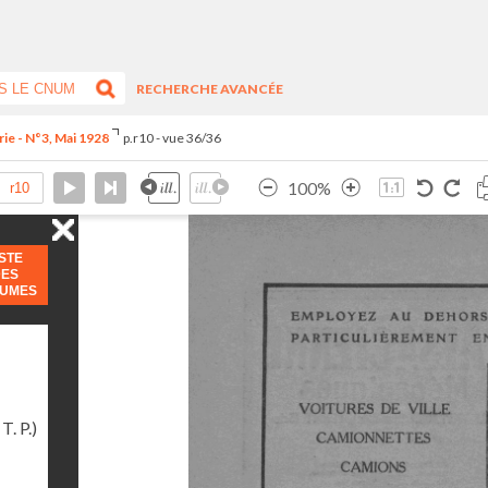
RECHERCHE AVANCÉE
rie - N°3, Mai 1928
p.r10 - vue 36/36
100%
ISTE
DES
LUMES
T. P.)