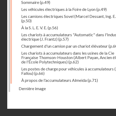
Sommaire
(p.49)
Les véhicules électriques à la Foire de Lyon
(p.49)
Les camions électriques Sovel (Marcel Dessant, Ing. E. 
(p.50)
À la S. L. E. V. E.
(p.56)
Les chariots à accumulateurs "Automatic" dans l'Indus
électrique (J. Frantz)
(p.57)
Chargement d'un camion par un chariot élévateur
(p.6
Les chariots à accumulateurs dans les usines de la Cie
Française Thomson-Houston (Albert Payan, Ancien é
de l'École Polytechniques)
(p.62)
Les postes de charge pour véhicules à accumulateurs (
Fallou)
(p.66)
À propos de l'accumulateurs Almeida
(p.71)
Dernière image
Droits réservés - CNAM