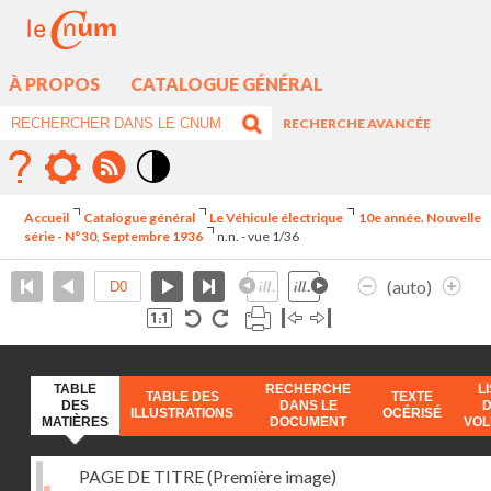
À PROPOS
CATALOGUE GÉNÉRAL
RECHERCHE AVANCÉE
Mode
contraste
Accueil
Catalogue général
Le Véhicule électrique
10e année. Nouvelle
élévé
série - N°30, Septembre 1936
n.n. - vue 1/36
(auto)
TABLE
RECHERCHE
L
TABLE DES
TEXTE
DES
DANS LE
ILLUSTRATIONS
OCÉRISÉ
MATIÈRES
DOCUMENT
VO
PAGE DE TITRE (Première image)