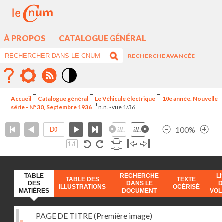
À PROPOS
CATALOGUE GÉNÉRAL
RECHERCHE AVANCÉE
Mode
contraste
Accueil
Catalogue général
Le Véhicule électrique
10e année. Nouvelle
élévé
série - N°30, Septembre 1936
n.n. - vue 1/36
100%
TABLE
RECHERCHE
L
TABLE DES
TEXTE
DES
DANS LE
ILLUSTRATIONS
OCÉRISÉ
MATIÈRES
DOCUMENT
VO
PAGE DE TITRE (Première image)