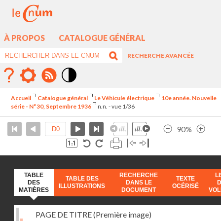
À PROPOS
CATALOGUE GÉNÉRAL
RECHERCHE AVANCÉE
Mode
contraste
Accueil
Catalogue général
Le Véhicule électrique
10e année. Nouvelle
élévé
série - N°30, Septembre 1936
n.n. - vue 1/36
90%
TABLE
RECHERCHE
L
TABLE DES
TEXTE
DES
DANS LE
ILLUSTRATIONS
OCÉRISÉ
MATIÈRES
DOCUMENT
VO
PAGE DE TITRE (Première image)