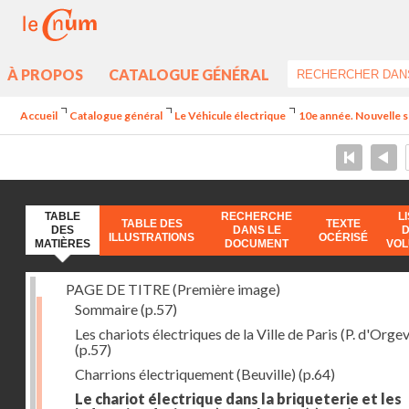
À PROPOS
CATALOGUE GÉNÉRAL
Accueil
Catalogue général
Le Véhicule électrique
10e année. Nouvelle 
TABLE
RECHERCHE
L
TABLE DES
TEXTE
DES
DANS LE
ILLUSTRATIONS
OCÉRISÉ
MATIÈRES
DOCUMENT
VO
PAGE DE TITRE (Première image)
Sommaire
(p.57)
Les chariots électriques de la Ville de Paris (P. d'Orgev
(p.57)
Charrions électriquement (Beuville)
(p.64)
Le chariot électrique dans la briqueterie et les