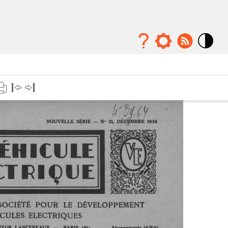
Mode
contraste
élévé