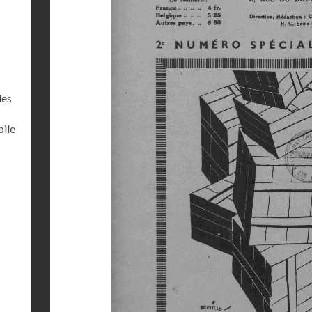
les
bile