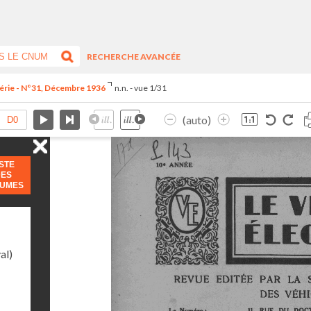
RECHERCHE AVANCÉE
série - N°31, Décembre 1936
n.n. - vue 1/31
(auto)
ISTE
DES
LUMES
al)