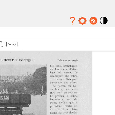
Mode
contraste
élévé