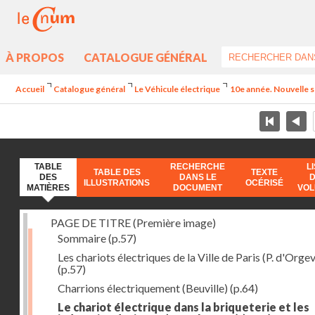
À PROPOS
CATALOGUE GÉNÉRAL
Accueil
Catalogue général
Le Véhicule électrique
10e année. Nouvelle 
TABLE
RECHERCHE
L
TABLE DES
TEXTE
DES
DANS LE
ILLUSTRATIONS
OCÉRISÉ
MATIÈRES
DOCUMENT
VO
PAGE DE TITRE (Première image)
Sommaire
(p.57)
Les chariots électriques de la Ville de Paris (P. d'Orgev
(p.57)
Charrions électriquement (Beuville)
(p.64)
Le chariot électrique dans la briqueterie et les