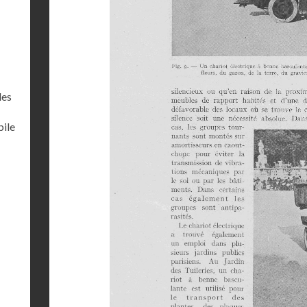
les
bile