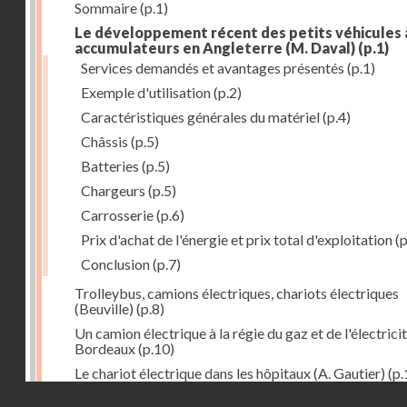
Sommaire
(p.1)
Le développement récent des petits véhicules 
accumulateurs en Angleterre (M. Daval)
(p.1)
Services demandés et avantages présentés
(p.1)
Exemple d'utilisation
(p.2)
Caractéristiques générales du matériel
(p.4)
Châssis
(p.5)
Batteries
(p.5)
Chargeurs
(p.5)
Carrosserie
(p.6)
Prix d'achat de l'énergie et prix total d'exploitation
(p
Conclusion
(p.7)
Trolleybus, camions électriques, chariots électriques
(Beuville)
(p.8)
Un camion électrique à la régie du gaz et de l'électrici
Bordeaux
(p.10)
Le chariot électrique dans les hôpitaux (A. Gautier)
(p.
Droits réservés - CNAM
Informations, Bibliographie
(p.16)