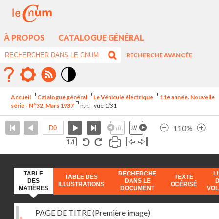
À PROPOS
CATALOGUE GÉNÉRAL
RECHERCHE AVANCÉE
Mode
contraste
Accueil
Catalogue général
Le Véhicule électrique
11e année. Nouvelle
élévé
série - N°32, Mars 1937
n.n. - vue 1/31
110%
TABLE
RECHERCHE
L
TABLE DES
TEXTE
DES
DANS LE
ILLUSTRATIONS
OCÉRISÉ
MATIÈRES
DOCUMENT
VO
PAGE DE TITRE (Première image)