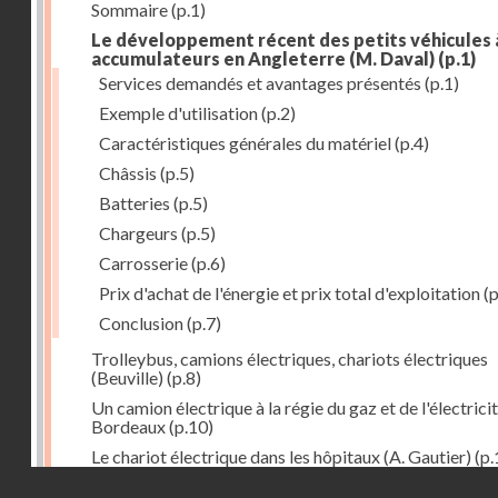
Sommaire
(p.1)
Le développement récent des petits véhicules 
accumulateurs en Angleterre (M. Daval)
(p.1)
Services demandés et avantages présentés
(p.1)
Exemple d'utilisation
(p.2)
Caractéristiques générales du matériel
(p.4)
Châssis
(p.5)
Batteries
(p.5)
Chargeurs
(p.5)
Carrosserie
(p.6)
Prix d'achat de l'énergie et prix total d'exploitation
(p
Conclusion
(p.7)
Trolleybus, camions électriques, chariots électriques
(Beuville)
(p.8)
Un camion électrique à la régie du gaz et de l'électrici
Bordeaux
(p.10)
Le chariot électrique dans les hôpitaux (A. Gautier)
(p.
Droits réservés - CNAM
Informations, Bibliographie
(p.16)