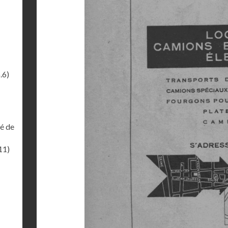
.6)
té de
11)