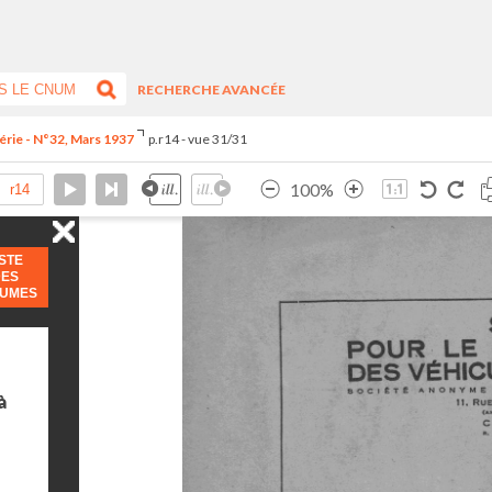
RECHERCHE AVANCÉE
érie - N°32, Mars 1937
p.r14 - vue 31/31
100%
ISTE
DES
LUMES
à