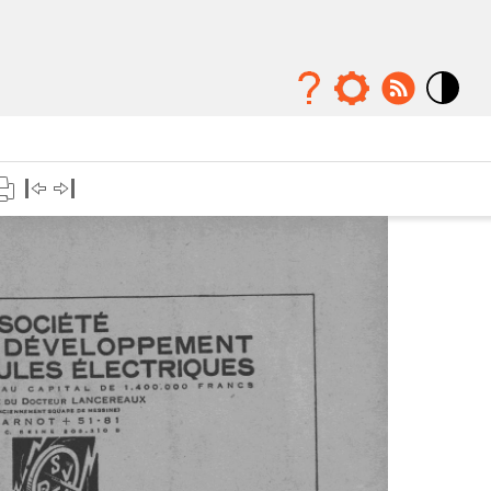
Mode
contraste
élévé