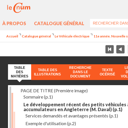
À PROPOS
CATALOGUE GÉNÉRAL
Accueil
Catalogue général
Le Véhicule électrique
11e année. Nouvelle s
TABLE
RECHERCHE
L
TABLE DES
TEXTE
DES
DANS LE
ILLUSTRATIONS
OCÉRISÉ
MATIÈRES
DOCUMENT
VO
PAGE DE TITRE (Première image)
Sommaire
(p.1)
Le développement récent des petits véhicules 
accumulateurs en Angleterre (M. Daval)
(p.1)
Services demandés et avantages présentés
(p.1)
Exemple d'utilisation
(p.2)