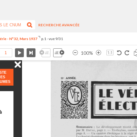
RECHERCHE AVANCÉE
érie - N°32, Mars 1937
p.1 - vue 9/31
100%
ISTE
DES
LUMES
à