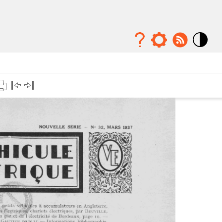
Mode
contraste
élévé