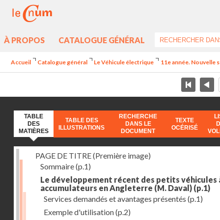
À PROPOS
CATALOGUE GÉNÉRAL
Accueil
Catalogue général
Le Véhicule électrique
11e année. Nouvelle s
TABLE
RECHERCHE
L
TABLE DES
TEXTE
DES
DANS LE
ILLUSTRATIONS
OCÉRISÉ
MATIÈRES
DOCUMENT
VO
PAGE DE TITRE (Première image)
Sommaire
(p.1)
Le développement récent des petits véhicules 
accumulateurs en Angleterre (M. Daval)
(p.1)
Services demandés et avantages présentés
(p.1)
Exemple d'utilisation
(p.2)