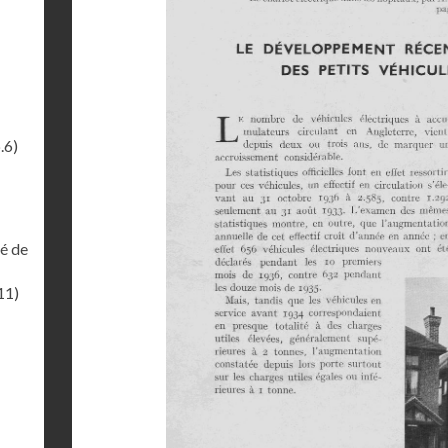
.6)
té de
11)