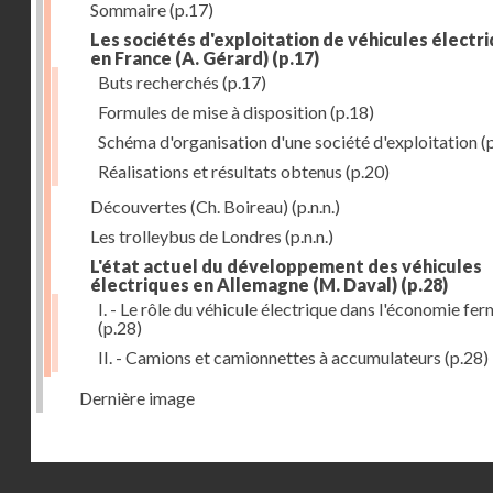
Sommaire
(p.17)
Les sociétés d'exploitation de véhicules électr
en France (A. Gérard)
(p.17)
Buts recherchés
(p.17)
Formules de mise à disposition
(p.18)
Schéma d'organisation d'une société d'exploitation
(
Réalisations et résultats obtenus
(p.20)
Découvertes (Ch. Boireau)
(p.n.n.)
Les trolleybus de Londres
(p.n.n.)
L'état actuel du développement des véhicules
électriques en Allemagne (M. Daval)
(p.28)
I. - Le rôle du véhicule électrique dans l'économie fe
(p.28)
II. - Camions et camionnettes à accumulateurs
(p.28)
Dernière image
Droits réservés - CNAM