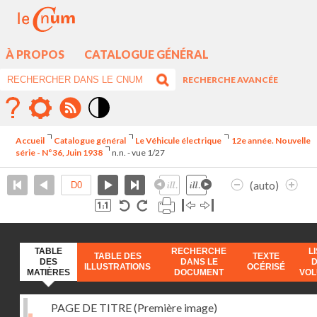
À PROPOS
CATALOGUE GÉNÉRAL
RECHERCHE AVANCÉE
Mode
contraste
Accueil
Catalogue général
Le Véhicule électrique
12e année. Nouvelle
élévé
série - N°36, Juin 1938
n.n. - vue 1/27
(auto)
TABLE
RECHERCHE
L
TABLE DES
TEXTE
DES
DANS LE
ILLUSTRATIONS
OCÉRISÉ
MATIÈRES
DOCUMENT
VO
PAGE DE TITRE (Première image)