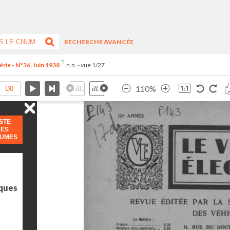
RECHERCHE AVANCÉE
rie - N°36, Juin 1938
n.n. - vue 1/27
110%
ISTE
DES
LUMES
iques