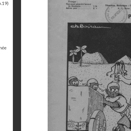
p.19)
rmée