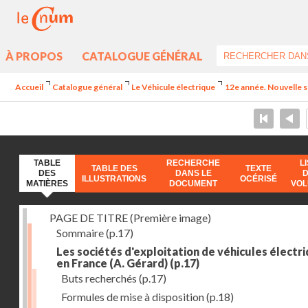
À PROPOS
CATALOGUE GÉNÉRAL
Accueil
Catalogue général
Le Véhicule électrique
12e année. Nouvelle sé
TABLE
RECHERCHE
L
TABLE DES
TEXTE
DES
DANS LE
ILLUSTRATIONS
OCÉRISÉ
MATIÈRES
DOCUMENT
VO
PAGE DE TITRE (Première image)
Sommaire
(p.17)
Les sociétés d'exploitation de véhicules électr
en France (A. Gérard)
(p.17)
Buts recherchés
(p.17)
Formules de mise à disposition
(p.18)