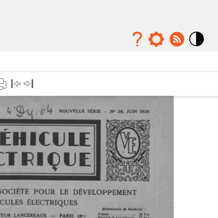
Mode
contraste
élévé