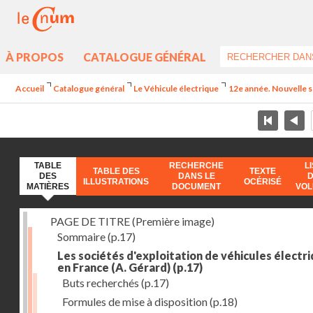
À PROPOS
CATALOGUE GÉNÉRAL
Accueil
Catalogue général
Le Véhicule électrique
12e année. Nouvelle sé
TABLE
RECHERCHE
L
TABLE DES
TEXTE
DES
DANS LE
ILLUSTRATIONS
OCÉRISÉ
MATIÈRES
DOCUMENT
VO
PAGE DE TITRE (Première image)
Sommaire
(p.17)
Les sociétés d'exploitation de véhicules électr
en France (A. Gérard)
(p.17)
Buts recherchés
(p.17)
Formules de mise à disposition
(p.18)