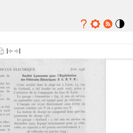
Mode
contraste
élévé