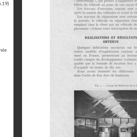
p.19)
rmée