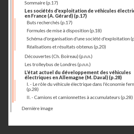
Sommaire
(p.17)
Les sociétés d'exploitation de véhicules électr
en France (A. Gérard)
(p.17)
Buts recherchés
(p.17)
Formules de mise à disposition
(p.18)
Schéma d'organisation d'une société d'exploitation
(
Réalisations et résultats obtenus
(p.20)
Découvertes (Ch. Boireau)
(p.n.n.)
Les trolleybus de Londres
(p.n.n.)
L'état actuel du développement des véhicules
électriques en Allemagne (M. Daval)
(p.28)
I. - Le rôle du véhicule électrique dans l'économie fe
(p.28)
II. - Camions et camionnettes à accumulateurs
(p.28)
Dernière image
Droits réservés - CNAM