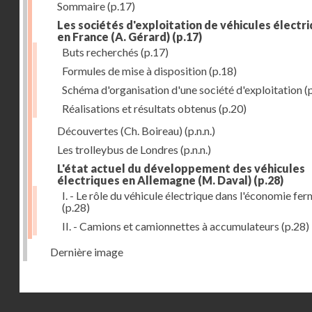
Sommaire
(p.17)
Les sociétés d'exploitation de véhicules électr
en France (A. Gérard)
(p.17)
Buts recherchés
(p.17)
Formules de mise à disposition
(p.18)
Schéma d'organisation d'une société d'exploitation
(
Réalisations et résultats obtenus
(p.20)
Découvertes (Ch. Boireau)
(p.n.n.)
Les trolleybus de Londres
(p.n.n.)
L'état actuel du développement des véhicules
électriques en Allemagne (M. Daval)
(p.28)
I. - Le rôle du véhicule électrique dans l'économie fe
(p.28)
II. - Camions et camionnettes à accumulateurs
(p.28)
Dernière image
Droits réservés - CNAM