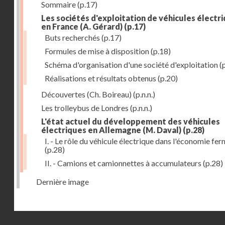
Sommaire
(p.17)
Les sociétés d'exploitation de véhicules électr
en France (A. Gérard)
(p.17)
Buts recherchés
(p.17)
Formules de mise à disposition
(p.18)
Schéma d'organisation d'une société d'exploitation
(
Réalisations et résultats obtenus
(p.20)
Découvertes (Ch. Boireau)
(p.n.n.)
Les trolleybus de Londres
(p.n.n.)
L'état actuel du développement des véhicules
électriques en Allemagne (M. Daval)
(p.28)
I. - Le rôle du véhicule électrique dans l'économie fe
(p.28)
II. - Camions et camionnettes à accumulateurs
(p.28)
Dernière image
Droits réservés - CNAM