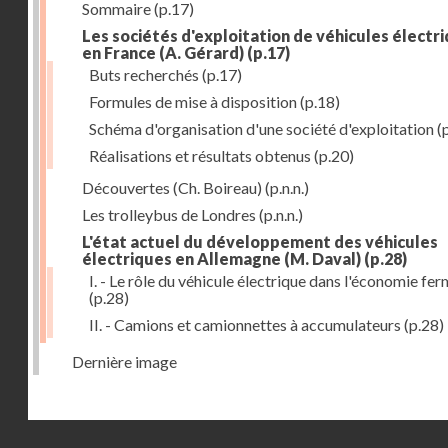
Sommaire
(p.17)
Les sociétés d'exploitation de véhicules électr
en France (A. Gérard)
(p.17)
Buts recherchés
(p.17)
Formules de mise à disposition
(p.18)
Schéma d'organisation d'une société d'exploitation
(
Réalisations et résultats obtenus
(p.20)
Découvertes (Ch. Boireau)
(p.n.n.)
Les trolleybus de Londres
(p.n.n.)
L'état actuel du développement des véhicules
électriques en Allemagne (M. Daval)
(p.28)
I. - Le rôle du véhicule électrique dans l'économie fe
(p.28)
II. - Camions et camionnettes à accumulateurs
(p.28)
Dernière image
Droits réservés - CNAM