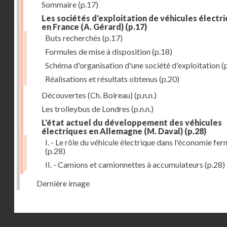
Sommaire
(p.17)
Les sociétés d'exploitation de véhicules électr
en France (A. Gérard)
(p.17)
Buts recherchés
(p.17)
Formules de mise à disposition
(p.18)
Schéma d'organisation d'une société d'exploitation
(
Réalisations et résultats obtenus
(p.20)
Découvertes (Ch. Boireau)
(p.n.n.)
Les trolleybus de Londres
(p.n.n.)
L'état actuel du développement des véhicules
électriques en Allemagne (M. Daval)
(p.28)
I. - Le rôle du véhicule électrique dans l'économie fe
(p.28)
II. - Camions et camionnettes à accumulateurs
(p.28)
Dernière image
Droits réservés - CNAM