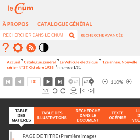
À PROPOS
CATALOGUE GÉNÉRAL
RECHERCHE AVANCÉE
Mode
contraste
Accueil
Catalogue général
Le Véhicule électrique
12e année. Nouvelle
élévé
série - N°37, Octobre 1938
n.n. - vue 1/31
110%
TABLE
RECHERCHE
L
TABLE DES
TEXTE
DES
DANS LE
ILLUSTRATIONS
OCÉRISÉ
MATIÈRES
DOCUMENT
VO
PAGE DE TITRE (Première image)