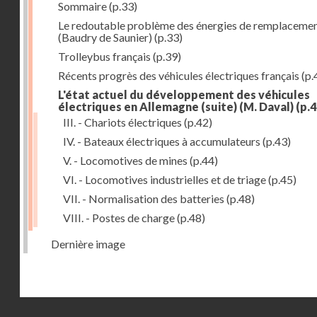
Sommaire
(p.33)
Le redoutable problème des énergies de remplaceme
(Baudry de Saunier)
(p.33)
Trolleybus français
(p.39)
Récents progrès des véhicules électriques français
(p.
L'état actuel du développement des véhicules
électriques en Allemagne (suite) (M. Daval)
(p.4
III. - Chariots électriques
(p.42)
IV. - Bateaux électriques à accumulateurs
(p.43)
V. - Locomotives de mines
(p.44)
VI. - Locomotives industrielles et de triage
(p.45)
VII. - Normalisation des batteries
(p.48)
VIII. - Postes de charge
(p.48)
Dernière image
Droits réservés - CNAM