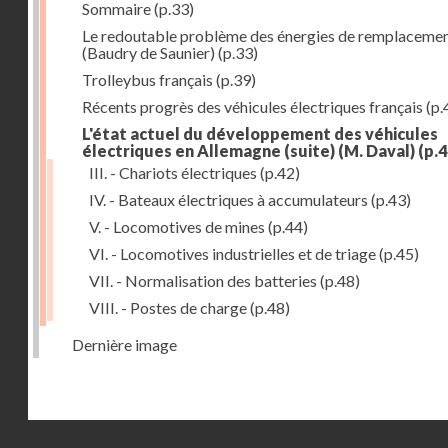
Sommaire
(p.33)
Le redoutable problème des énergies de remplaceme
(Baudry de Saunier)
(p.33)
Trolleybus français
(p.39)
Récents progrès des véhicules électriques français
(p.
L'état actuel du développement des véhicules
électriques en Allemagne (suite) (M. Daval)
(p.4
III. - Chariots électriques
(p.42)
IV. - Bateaux électriques à accumulateurs
(p.43)
V. - Locomotives de mines
(p.44)
VI. - Locomotives industrielles et de triage
(p.45)
VII. - Normalisation des batteries
(p.48)
VIII. - Postes de charge
(p.48)
Dernière image
Droits réservés - CNAM