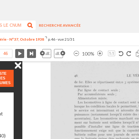
RECHERCHE AVANCÉE
érie - N°37, Octobre 1938
p.46 - vue 21/31
100%
ISTE
DES
LUMES
nt
40)