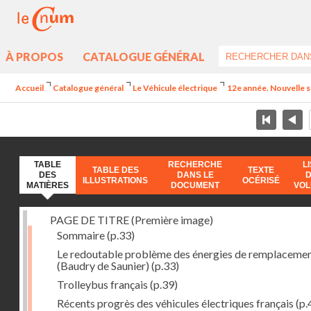
À PROPOS
CATALOGUE GÉNÉRAL
Accueil
Catalogue général
Le Véhicule électrique
12e année. Nouvelle s
TABLE
RECHERCHE
L
TABLE DES
TEXTE
DES
DANS LE
ILLUSTRATIONS
OCÉRISÉ
MATIÈRES
DOCUMENT
VO
PAGE DE TITRE (Première image)
Sommaire
(p.33)
Le redoutable problème des énergies de remplaceme
(Baudry de Saunier)
(p.33)
Trolleybus français
(p.39)
Récents progrès des véhicules électriques français
(p.