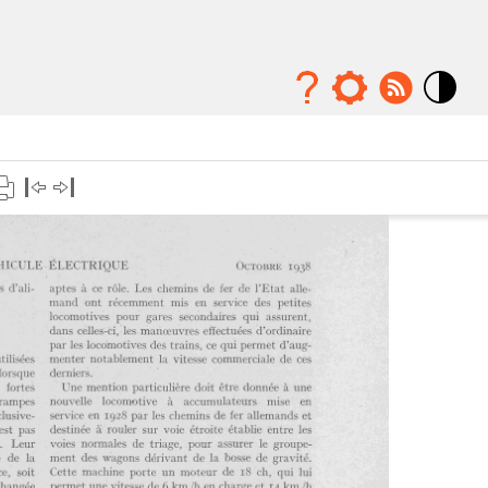
Mode
contraste
élévé