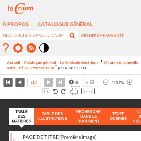
À PROPOS
CATALOGUE GÉNÉRAL
RECHERCHE AVANCÉE
Mode
contraste
Accueil
Catalogue général
Le Véhicule électrique
12e année. Nouvelle
élévé
série - N°37, Octobre 1938
p.r14 - vue 31/31
100%
TABLE
RECHERCHE
L
TABLE DES
TEXTE
DES
DANS LE
ILLUSTRATIONS
OCÉRISÉ
MATIÈRES
DOCUMENT
VO
PAGE DE TITRE (Première image)