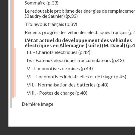
Sommaire
(p.33)
Le redoutable problème des énergies de remplaceme
(Baudry de Saunier)
(p.33)
Trolleybus français
(p.39)
Récents progrès des véhicules électriques français
(p.
L'état actuel du développement des véhicules
électriques en Allemagne (suite) (M. Daval)
(p.4
III. - Chariots électriques
(p.42)
IV. - Bateaux électriques à accumulateurs
(p.43)
V. - Locomotives de mines
(p.44)
VI. - Locomotives industrielles et de triage
(p.45)
VII. - Normalisation des batteries
(p.48)
VIII. - Postes de charge
(p.48)
Dernière image
Droits réservés - CNAM