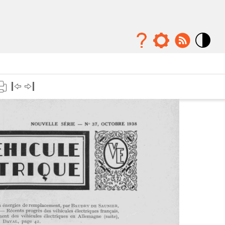
Mode
contraste
élévé