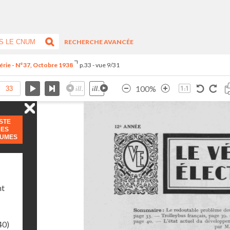
RECHERCHE AVANCÉE
érie - N°37, Octobre 1938
p.33 - vue 9/31
100%
ISTE
DES
LUMES
nt
40)