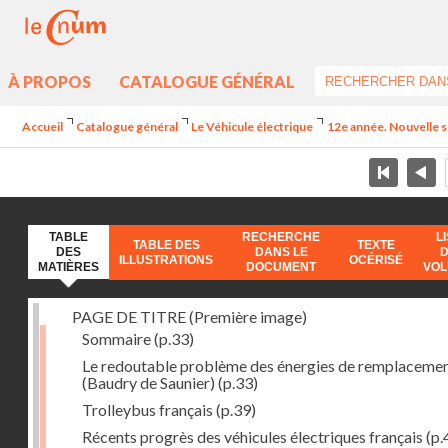
À PROPOS
CATALOGUE GÉNÉRAL
Accueil
Catalogue général
Le Véhicule électrique
12e année. Nouvelle s
TABLE
RECHERCHE
L
TABLE DES
TEXTE
DES
DANS LE
ILLUSTRATIONS
OCÉRISÉ
MATIÈRES
DOCUMENT
VO
PAGE DE TITRE (Première image)
Sommaire
(p.33)
Le redoutable problème des énergies de remplaceme
(Baudry de Saunier)
(p.33)
Trolleybus français
(p.39)
Récents progrès des véhicules électriques français
(p.