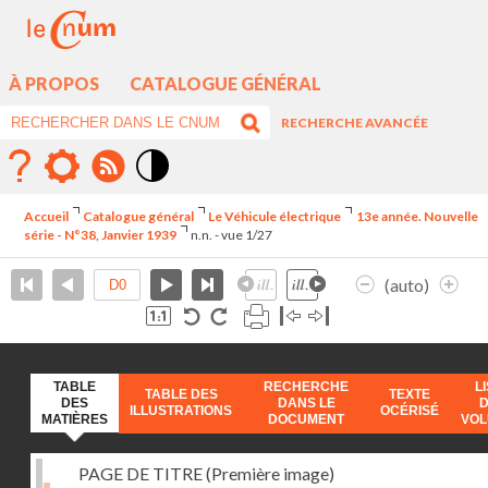
À PROPOS
CATALOGUE GÉNÉRAL
RECHERCHE AVANCÉE
Mode
contraste
Accueil
Catalogue général
Le Véhicule électrique
13e année. Nouvelle
élévé
série - N°38, Janvier 1939
n.n. - vue 1/27
(auto)
TABLE
RECHERCHE
L
TABLE DES
TEXTE
DES
DANS LE
ILLUSTRATIONS
OCÉRISÉ
MATIÈRES
DOCUMENT
VO
PAGE DE TITRE (Première image)