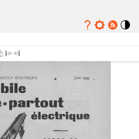
Mode
contraste
élévé