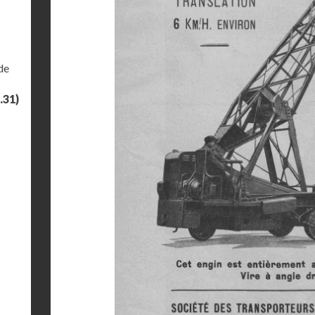
de
.31)