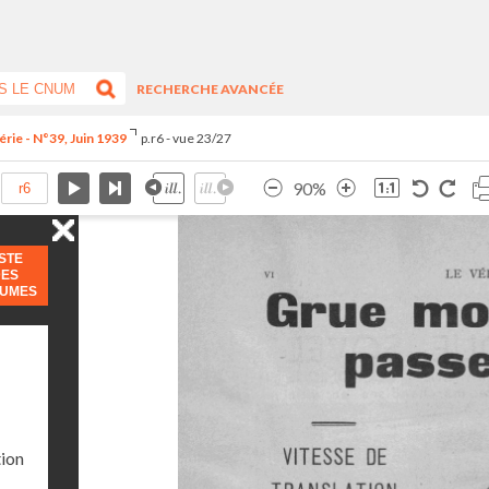
RECHERCHE AVANCÉE
rie - N°39, Juin 1939
p.r6 - vue 23/27
90%
ISTE
DES
LUMES
tion