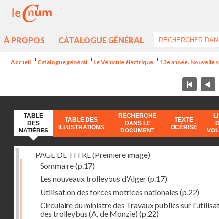
À PROPOS
CATALOGUE GÉNÉRAL
Accueil
Catalogue général
Le Véhicule électrique
13e année. Nouvelle sé
TABLE
RECHERCHE
L
TABLE DES
TEXTE
DES
DANS LE
ILLUSTRATIONS
OCÉRISÉ
MATIÈRES
DOCUMENT
VO
PAGE DE TITRE (Première image)
Sommaire
(p.17)
Les nouveaux trolleybus d'Alger
(p.17)
Utilisation des forces motrices nationales
(p.22)
Circulaire du ministre des Travaux publics sur l'utilisa
des trolleybus (A. de Monzie)
(p.22)