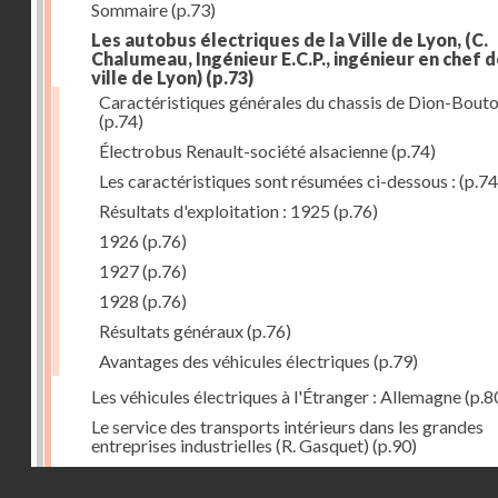
Sommaire
(p.73)
Les autobus électriques de la Ville de Lyon, (C.
Chalumeau, Ingénieur E.C.P., ingénieur en chef d
ville de Lyon)
(p.73)
Caractéristiques générales du chassis de Dion-Bout
(p.74)
Électrobus Renault-société alsacienne
(p.74)
Les caractéristiques sont résumées ci-dessous :
(p.74
Résultats d'exploitation : 1925
(p.76)
1926
(p.76)
1927
(p.76)
1928
(p.76)
Résultats généraux
(p.76)
Avantages des véhicules électriques
(p.79)
Les véhicules électriques à l'Étranger : Allemagne
(p.8
Le service des transports intérieurs dans les grandes
entreprises industrielles (R. Gasquet)
(p.90)
Les véhicules électriques aux Halles de Milan (Mauric
Droits réservés - CNAM
Bouchon)
(p.92)