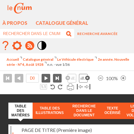
À PROPOS
CATALOGUE GÉNÉRAL
RECHERCHE AVANCÉE
Mode
contraste
Accueil
Catalogue général
Le Véhicule électrique
2e année. Nouvelle
élévé
série - N°4, Août 1928
n.n. - vue 1/36
100%
TABLE
RECHERCHE
L
TABLE DES
TEXTE
DES
DANS LE
ILLUSTRATIONS
OCÉRISÉ
MATIÈRES
DOCUMENT
VO
PAGE DE TITRE (Première image)