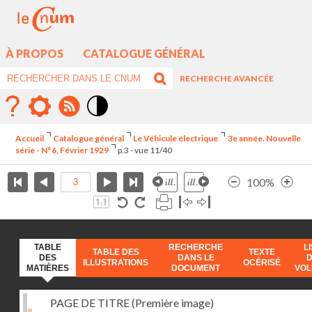
À PROPOS
CATALOGUE GÉNÉRAL
RECHERCHE AVANCÉE
Mode
contraste
Accueil
Catalogue général
Le Véhicule électrique
3e année. Nouvelle
élévé
série - N°6, Février 1929
p.3 - vue 11/40
100%
TABLE
RECHERCHE
L
TABLE DES
TEXTE
DES
DANS LE
ILLUSTRATIONS
OCÉRISÉ
MATIÈRES
DOCUMENT
VO
PAGE DE TITRE (Première image)