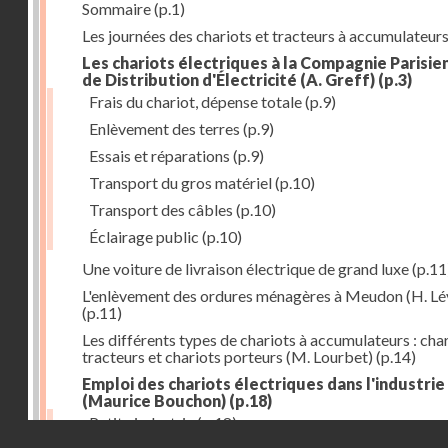
Sommaire
(p.1)
Les journées des chariots et tracteurs à accumulateur
Les chariots électriques à la Compagnie Parisie
de Distribution d'Électricité (A. Greff)
(p.3)
Frais du chariot, dépense totale
(p.9)
Enlèvement des terres
(p.9)
Essais et réparations
(p.9)
Transport du gros matériel
(p.10)
Transport des câbles
(p.10)
Éclairage public
(p.10)
Une voiture de livraison électrique de grand luxe
(p.11
L'enlèvement des ordures ménagères à Meudon (H. Lé
(p.11)
Les différents types de chariots à accumulateurs : cha
tracteurs et chariots porteurs (M. Lourbet)
(p.14)
Emploi des chariots électriques dans l'industrie
(Maurice Bouchon)
(p.18)
Petite industrie
(p.18)
Droits réservés - CNAM