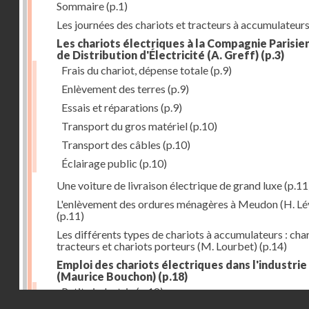
Sommaire
(p.1)
Les journées des chariots et tracteurs à accumulateur
Les chariots électriques à la Compagnie Parisie
de Distribution d'Électricité (A. Greff)
(p.3)
Frais du chariot, dépense totale
(p.9)
Enlèvement des terres
(p.9)
Essais et réparations
(p.9)
Transport du gros matériel
(p.10)
Transport des câbles
(p.10)
Éclairage public
(p.10)
Une voiture de livraison électrique de grand luxe
(p.11
L'enlèvement des ordures ménagères à Meudon (H. Lé
(p.11)
Les différents types de chariots à accumulateurs : cha
tracteurs et chariots porteurs (M. Lourbet)
(p.14)
Emploi des chariots électriques dans l'industrie
(Maurice Bouchon)
(p.18)
Petite industrie
(p.18)
Droits réservés - CNAM