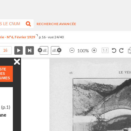
RECHERCHE AVANCÉE
ie - N°6, Février 1929
p.16 - vue 24/40
100%
ISTE
DES
LUMES
s
(p.1)
nne