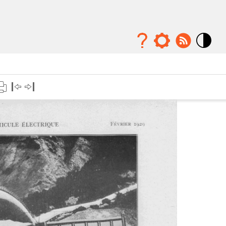
Mode
contraste
élévé