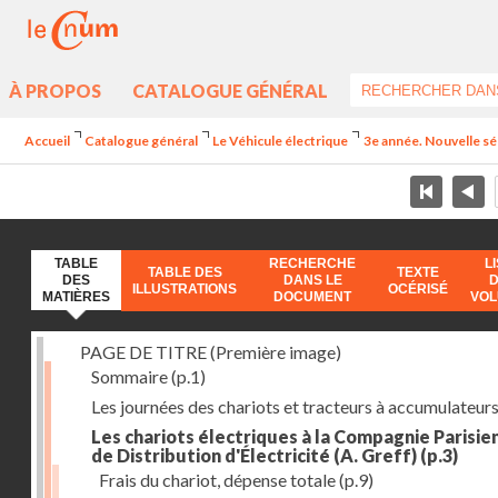
À PROPOS
CATALOGUE GÉNÉRAL
Accueil
Catalogue général
Le Véhicule électrique
3e année. Nouvelle sér
TABLE
RECHERCHE
L
TABLE DES
TEXTE
DES
DANS LE
ILLUSTRATIONS
OCÉRISÉ
MATIÈRES
DOCUMENT
VO
PAGE DE TITRE (Première image)
Sommaire
(p.1)
Les journées des chariots et tracteurs à accumulateur
Les chariots électriques à la Compagnie Parisie
de Distribution d'Électricité (A. Greff)
(p.3)
Frais du chariot, dépense totale
(p.9)