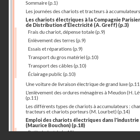
Sommaire
(p.1)
Les journées des chariots et tracteurs à accumulateur
Les chariots électriques à la Compagnie Parisie
de Distribution d'Électricité (A. Greff)
(p.3)
Frais du chariot, dépense totale
(p.9)
Enlèvement des terres
(p.9)
Essais et réparations
(p.9)
Transport du gros matériel
(p.10)
Transport des câbles
(p.10)
Éclairage public
(p.10)
Une voiture de livraison électrique de grand luxe
(p.11
L'enlèvement des ordures ménagères à Meudon (H. Lé
(p.11)
Les différents types de chariots à accumulateurs : cha
tracteurs et chariots porteurs (M. Lourbet)
(p.14)
Emploi des chariots électriques dans l'industrie
(Maurice Bouchon)
(p.18)
Petite industrie
(p.18)
Droits réservés - CNAM