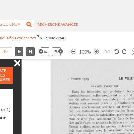
RECHERCHE AVANCÉE
ie - N°6, Février 1929
p.19 - vue 27/40
100%
ISTE
DES
LUMES
s
(p.1)
nne