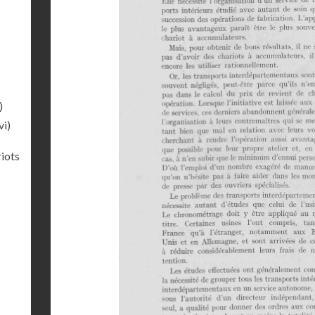
)
vi)
riots