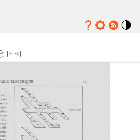
Mode
contraste
élévé