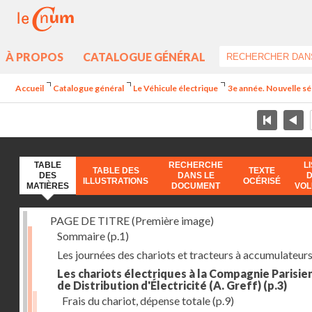
À PROPOS
CATALOGUE GÉNÉRAL
Accueil
Catalogue général
Le Véhicule électrique
3e année. Nouvelle sér
TABLE
RECHERCHE
L
TABLE DES
TEXTE
DES
DANS LE
ILLUSTRATIONS
OCÉRISÉ
MATIÈRES
DOCUMENT
VO
PAGE DE TITRE (Première image)
Sommaire
(p.1)
Les journées des chariots et tracteurs à accumulateur
Les chariots électriques à la Compagnie Parisie
de Distribution d'Électricité (A. Greff)
(p.3)
Frais du chariot, dépense totale
(p.9)