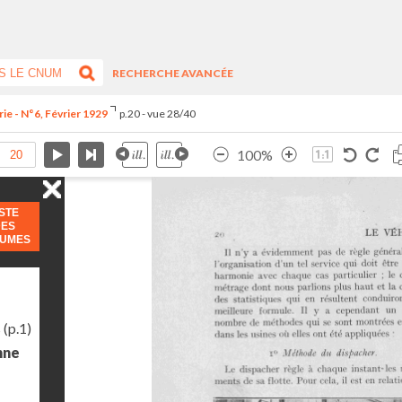
RECHERCHE AVANCÉE
ie - N°6, Février 1929
p.20 - vue 28/40
100%
ISTE
DES
LUMES
s
(p.1)
nne