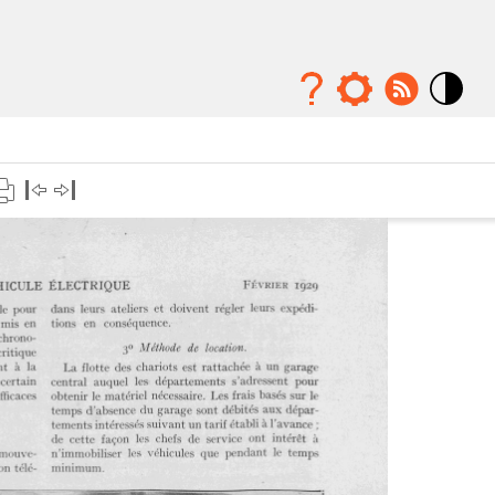
Mode
contraste
élévé