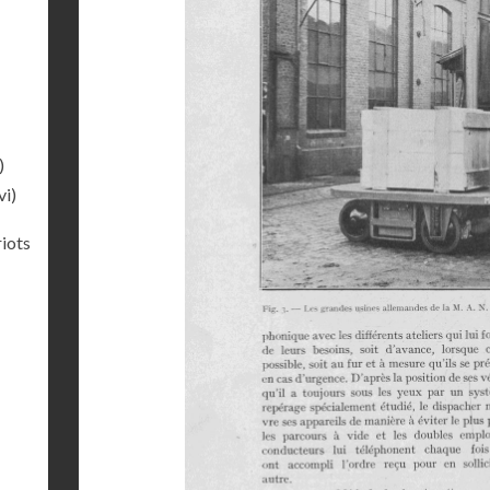
)
vi)
riots