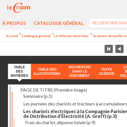
À PROPOS
CATALOGUE GÉNÉRAL
Accueil
Catalogue général
Le Véhicule électrique
3e année. Nouvelle sér
TABLE
RECHERCHE
L
TABLE DES
TEXTE
DES
DANS LE
ILLUSTRATIONS
OCÉRISÉ
MATIÈRES
DOCUMENT
VO
PAGE DE TITRE (Première image)
Sommaire
(p.1)
Les journées des chariots et tracteurs à accumulateur
Les chariots électriques à la Compagnie Parisie
de Distribution d'Électricité (A. Greff)
(p.3)
Frais du chariot, dépense totale
(p.9)